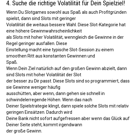
4. Suche die richtige Volatilität für Dein Spielziel!
Wenn Du Slotgames sowohl aus Spaß als auch Profitgründen
spielst, dann sind Slots mit geringer
Volatilität die weitaus bessere Wahl. Diese Slot-Kategorie hat
eine höhere Gewinnwahrscheinlichkeit
als Slots mit hoher Volatilität, wenngleich die Gewinne in der
Regel geringer ausfallen. Diese
Einstellung macht eine typische Slot-Session zu einem
smoothen Ritt aus konstanten Gewinnen und
Spaß.
Wenn Dein Ziel natürlich auf den großen Gewinn abzielt, dann
sind Slots mit hoher Volatilität der Slot
der besser zu Dir passt. Diese Slots sind so programmiert, dass
sie Gewinne weniger häufig
ausschütten, aber wenn, dann gehen sie schnell in
schwindelerregende Höhen. Wenn das nach
Deiner Spielstrategie klingt, dann spiele solche Slots mit relativ
geringen Einsätzen. Dadurch wird
Deine Bank nicht sofort aufgefressen aber wenn das Glück auf
Deiner Seite steht, kommt irgendwann
der große Gewinn.