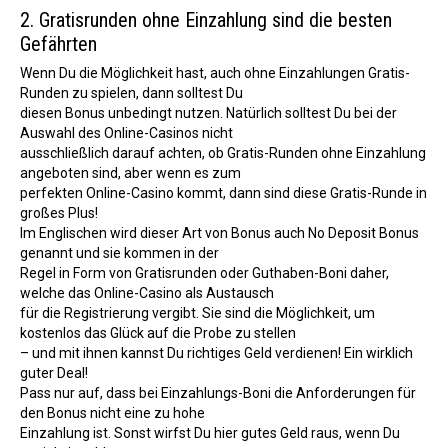
2. Gratisrunden ohne Einzahlung sind die besten
Gefährten
Wenn Du die Möglichkeit hast, auch ohne Einzahlungen Gratis-
Runden zu spielen, dann solltest Du
diesen Bonus unbedingt nutzen. Natürlich solltest Du bei der
Auswahl des Online-Casinos nicht
ausschließlich darauf achten, ob Gratis-Runden ohne Einzahlung
angeboten sind, aber wenn es zum
perfekten Online-Casino kommt, dann sind diese Gratis-Runde in
großes Plus!
Im Englischen wird dieser Art von Bonus auch No Deposit Bonus
genannt und sie kommen in der
Regel in Form von Gratisrunden oder Guthaben-Boni daher,
welche das Online-Casino als Austausch
für die Registrierung vergibt. Sie sind die Möglichkeit, um
kostenlos das Glück auf die Probe zu stellen
– und mit ihnen kannst Du richtiges Geld verdienen! Ein wirklich
guter Deal!
Pass nur auf, dass bei Einzahlungs-Boni die Anforderungen für
den Bonus nicht eine zu hohe
Einzahlung ist. Sonst wirfst Du hier gutes Geld raus, wenn Du