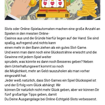
Slots oder Online-Spielautomaten machen eine große Anzahl an
Spielen in den meisten Online-
Casinos aus und die Gründe hierfür liegen auf der Hand. Sie sind
spaßig, aufregend und nichts kann
einen mehr in den Bann ziehen als ein gutes Slot-Game.
Und wenn man dann noch eine Glückssträhne erwischt und die
Gewinne mit jedem Spiel weiter
sprudeln, was könnte es dann noch Besseres geben? Neben
dem Unterhaltungswert kommt so noch
die Möglichkeit, mehr an Geld rauszuholen als man vorher
eingezahlt hat.
Jeder weiß natürlich, dass Slot-Games ein Spiel Glücksspiel ist
und der Erfolg vom Glück abhängt. Wir
können Dir natürlich nicht mehr Glück geben, aber wir können Dir
fünf großartige Tipps geben, damit
Du Deine Ausgangslage bei Online-Echtgeld-Slots verbesserst.