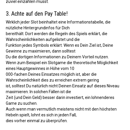
zuviel einzahlen musst.
3. Achte auf den Pay Table!
Wirklich jeder Slot beinhaltet eine Informationstabelle, die
nützliche Hintergrundinfos für Dich
bereithält. Dort werden die Regeln des Spiels erklärt, die
Wahrscheinlichkeiten aufgelistet und die
Funktion jedes Symbols erklärt. Wenn es Dein Ziel ist, Deine
Gewinne zu maximieren, dann solltest
Du die dortigen Informationen zu Deinem Vorteil nutzen.
Wenn zum Beispiel ein Slotgame die theoretische Möglichkeit
eines Hauptgewinnes in Höhe vom 10
000-fachen Deines Einsatzes möglich ist, aber die
Wahrscheinlichkeit dies zu erreichen extrem gering
ist, solltest Du natürlich nicht Deinen Einsatz auf dieses Niveau
maximieren. In solchen Fällen ist die
Zeit (und Dein Geld) besser darin investiert, ein lohnenderes
Game zu suchen.
Auch wenn man vermutlich meistens nicht mit den höchsten
Hebeln spielt, lohnt es sich in jeden Fall,
dies vorher einmal zu überprüfen.