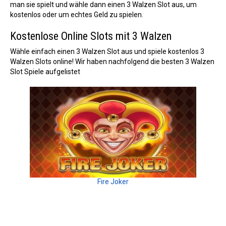
man sie spielt und wähle dann einen 3 Walzen Slot aus, um
kostenlos oder um echtes Geld zu spielen.
Kostenlose Online Slots mit 3 Walzen
Wähle einfach einen 3 Walzen Slot aus und spiele kostenlos 3
Walzen Slots online! Wir haben nachfolgend die besten 3 Walzen
Slot Spiele aufgelistet
Fire Joker