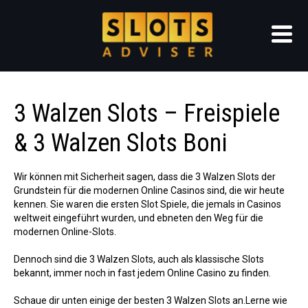
3 Walzen Slots – Freispiele
& 3 Walzen Slots Boni
Wir können mit Sicherheit sagen, dass die 3 Walzen Slots der
Grundstein für die modernen Online Casinos sind, die wir heute
kennen. Sie waren die ersten Slot Spiele, die jemals in Casinos
weltweit eingeführt wurden, und ebneten den Weg für die
modernen Online-Slots.
Dennoch sind die 3 Walzen Slots, auch als klassische Slots
bekannt, immer noch in fast jedem Online Casino zu finden.
Schaue dir unten einige der besten 3 Walzen Slots an.Lerne wie