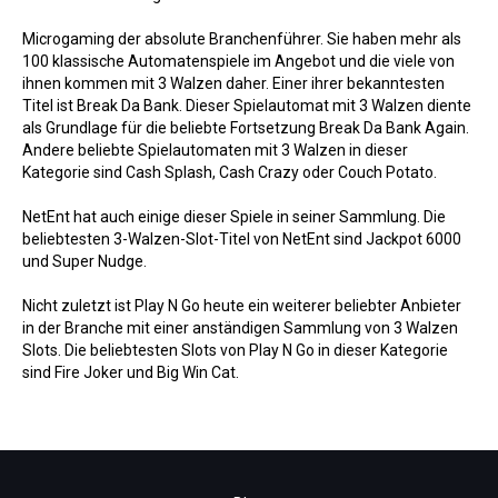
Microgaming der absolute Branchenführer. Sie haben mehr als
100 klassische Automatenspiele im Angebot und die viele von
ihnen kommen mit 3 Walzen daher. Einer ihrer bekanntesten
Titel ist Break Da Bank. Dieser Spielautomat mit 3 Walzen diente
als Grundlage für die beliebte Fortsetzung Break Da Bank Again.
Andere beliebte Spielautomaten mit 3 Walzen in dieser
Kategorie sind Cash Splash, Cash Crazy oder Couch Potato.
NetEnt hat auch einige dieser Spiele in seiner Sammlung. Die
beliebtesten 3-Walzen-Slot-Titel von NetEnt sind Jackpot 6000
und Super Nudge.
Nicht zuletzt ist Play N Go heute ein weiterer beliebter Anbieter
in der Branche mit einer anständigen Sammlung von 3 Walzen
Slots. Die beliebtesten Slots von Play N Go in dieser Kategorie
sind Fire Joker und Big Win Cat.