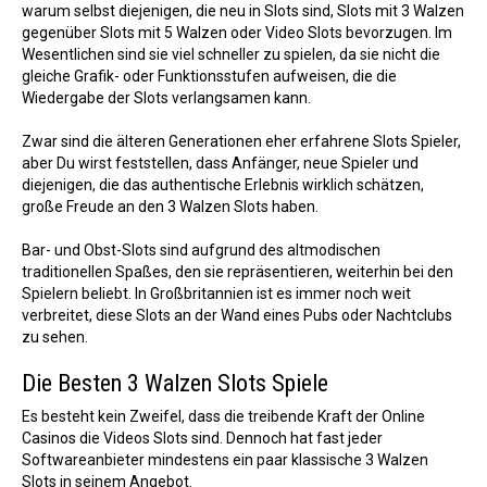
warum selbst diejenigen, die neu in Slots sind, Slots mit 3 Walzen
gegenüber Slots mit 5 Walzen oder Video Slots bevorzugen. Im
Wesentlichen sind sie viel schneller zu spielen, da sie nicht die
gleiche Grafik- oder Funktionsstufen aufweisen, die die
Wiedergabe der Slots verlangsamen kann.
Zwar sind die älteren Generationen eher erfahrene Slots Spieler,
aber Du wirst feststellen, dass Anfänger, neue Spieler und
diejenigen, die das authentische Erlebnis wirklich schätzen,
große Freude an den 3 Walzen Slots haben.
Bar- und Obst-Slots sind aufgrund des altmodischen
traditionellen Spaßes, den sie repräsentieren, weiterhin bei den
Spielern beliebt. In Großbritannien ist es immer noch weit
verbreitet, diese Slots an der Wand eines Pubs oder Nachtclubs
zu sehen.
Die Besten 3 Walzen Slots Spiele
Es besteht kein Zweifel, dass die treibende Kraft der Online
Casinos die Videos Slots sind. Dennoch hat fast jeder
Softwareanbieter mindestens ein paar klassische 3 Walzen
Slots in seinem Angebot.