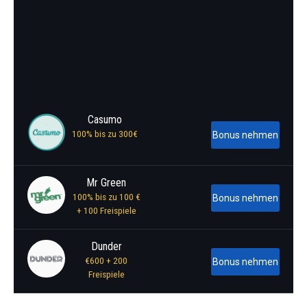
Casumo
100% bis zu 300€
Bonus nehmen
Mr Green
100% bis zu 100 €
Bonus nehmen
+ 100 Freispiele
Dunder
€600 + 200
Bonus nehmen
Freispiele