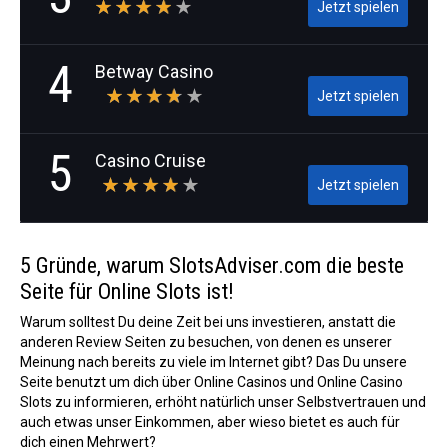
Jetzt spielen
4
Betway Casino
Jetzt spielen
5
Casino Cruise
Jetzt spielen
5 Gründe, warum SlotsAdviser.com die beste
Seite für Online Slots ist!
Warum solltest Du deine Zeit bei uns investieren, anstatt die
anderen Review Seiten zu besuchen, von denen es unserer
Meinung nach bereits zu viele im Internet gibt? Das Du unsere
Seite benutzt um dich über Online Casinos und Online Casino
Slots zu informieren, erhöht natürlich unser Selbstvertrauen und
auch etwas unser Einkommen, aber wieso bietet es auch für
dich einen Mehrwert?