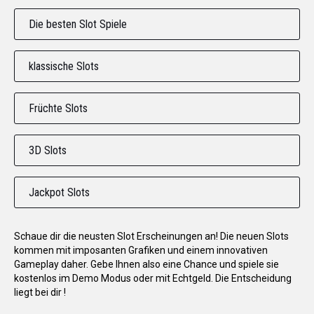
Die besten Slot Spiele
klassische Slots
Früchte Slots
3D Slots
Jackpot Slots
Schaue dir die neusten Slot Erscheinungen an! Die neuen Slots
kommen mit imposanten Grafiken und einem innovativen
Gameplay daher. Gebe Ihnen also eine Chance und spiele sie
kostenlos im Demo Modus oder mit Echtgeld. Die Entscheidung
liegt bei dir !