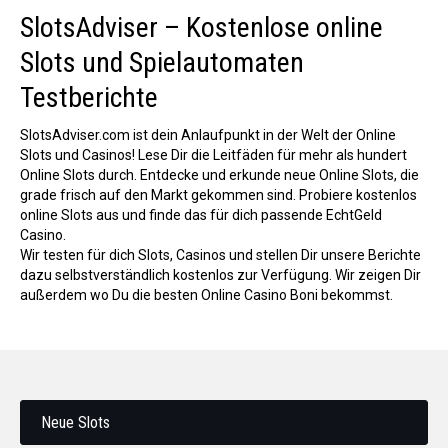
SlotsAdviser – Kostenlose online
Slots und Spielautomaten
Testberichte
SlotsAdviser.com ist dein Anlaufpunkt in der Welt der Online
Slots und Casinos! Lese Dir die Leitfäden für mehr als hundert
Online Slots durch. Entdecke und erkunde neue Online Slots, die
grade frisch auf den Markt gekommen sind. Probiere kostenlos
online Slots aus und finde das für dich passende EchtGeld
Casino.
Wir testen für dich Slots, Casinos und stellen Dir unsere Berichte
dazu selbstverständlich kostenlos zur Verfügung. Wir zeigen Dir
außerdem wo Du die besten Online Casino Boni bekommst.
Neue Slots