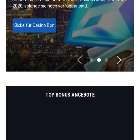
2020, solange sie noch verfügbar sind.
Klicke für online
Klicke für Casino Boni
Klicke um Slots zu
Casinos
spielen
TOP BONUS ANGEBOTE