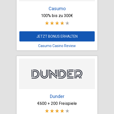
Casumo
100% bis zu 300€
JETZT BONUS ERHALTEN
Casumo Casino Review
Dunder
€600 + 200 Freispiele