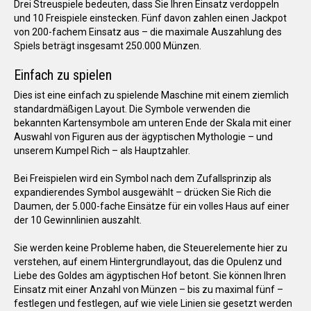
Drei Streuspiele bedeuten, dass Sie Ihren Einsatz verdoppeln
und 10 Freispiele einstecken. Fünf davon zahlen einen Jackpot
von 200-fachem Einsatz aus – die maximale Auszahlung des
Spiels beträgt insgesamt 250.000 Münzen.
Einfach zu spielen
Dies ist eine einfach zu spielende Maschine mit einem ziemlich
standardmäßigen Layout. Die Symbole verwenden die
bekannten Kartensymbole am unteren Ende der Skala mit einer
Auswahl von Figuren aus der ägyptischen Mythologie – und
unserem Kumpel Rich – als Hauptzahler.
Bei Freispielen wird ein Symbol nach dem Zufallsprinzip als
expandierendes Symbol ausgewählt – drücken Sie Rich die
Daumen, der 5.000-fache Einsätze für ein volles Haus auf einer
der 10 Gewinnlinien auszahlt.
Sie werden keine Probleme haben, die Steuerelemente hier zu
verstehen, auf einem Hintergrundlayout, das die Opulenz und
Liebe des Goldes am ägyptischen Hof betont. Sie können Ihren
Einsatz mit einer Anzahl von Münzen – bis zu maximal fünf –
festlegen und festlegen, auf wie viele Linien sie gesetzt werden