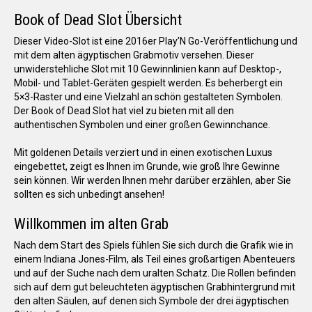
Book of Dead Slot Übersicht
Dieser Video-Slot ist eine 2016er Play’N Go-Veröffentlichung und
mit dem alten ägyptischen Grabmotiv versehen. Dieser
unwiderstehliche Slot mit 10 Gewinnlinien kann auf Desktop-,
Mobil- und Tablet-Geräten gespielt werden. Es beherbergt ein
5×3-Raster und eine Vielzahl an schön gestalteten Symbolen.
Der Book of Dead Slot hat viel zu bieten mit all den
authentischen Symbolen und einer großen Gewinnchance.
Mit goldenen Details verziert und in einen exotischen Luxus
eingebettet, zeigt es Ihnen im Grunde, wie groß Ihre Gewinne
sein können. Wir werden Ihnen mehr darüber erzählen, aber Sie
sollten es sich unbedingt ansehen!
Willkommen im alten Grab
Nach dem Start des Spiels fühlen Sie sich durch die Grafik wie in
einem Indiana Jones-Film, als Teil eines großartigen Abenteuers
und auf der Suche nach dem uralten Schatz. Die Rollen befinden
sich auf dem gut beleuchteten ägyptischen Grabhintergrund mit
den alten Säulen, auf denen sich Symbole der drei ägyptischen