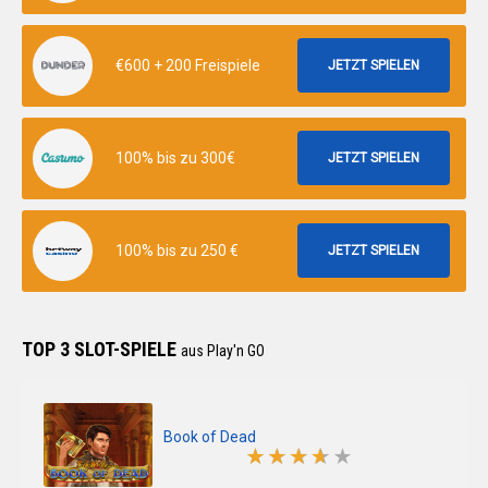
€600 + 200 Freispiele
JETZT SPIELEN
100% bis zu 300€
JETZT SPIELEN
100% bis zu 250 €
JETZT SPIELEN
TOP 3 SLOT-SPIELE
aus Play'n GO
Book of Dead