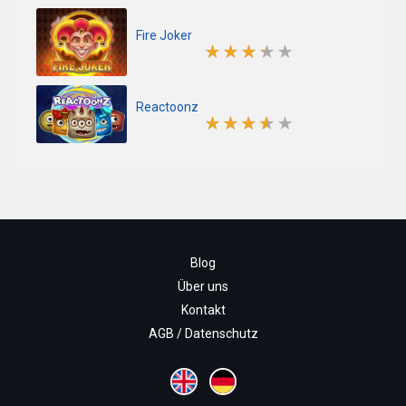
Fire Joker
Reactoonz
Blog
Über uns
Kontakt
AGB / Datenschutz