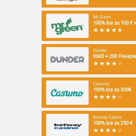
Mr Green
100% bis zu 100 € +
Dunder
€600 + 200 Freispie
Casumo
100% bis zu 300€
Betway Casino
100% bis zu 250 €