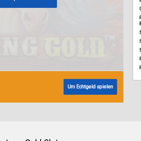
Um Echtgeld spielen