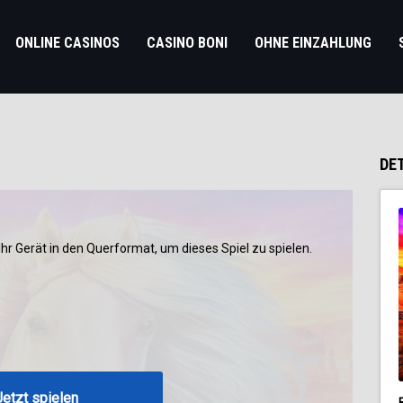
ONLINE CASINOS
CASINO BONI
OHNE EINZAHLUNG
DE
 Ihr Gerät in den Querformat, um dieses Spiel zu spielen.
Jetzt spielen