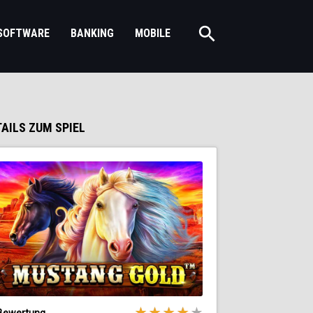
SOFTWARE
BANKING
MOBILE
TAILS ZUM SPIEL
Bewertung