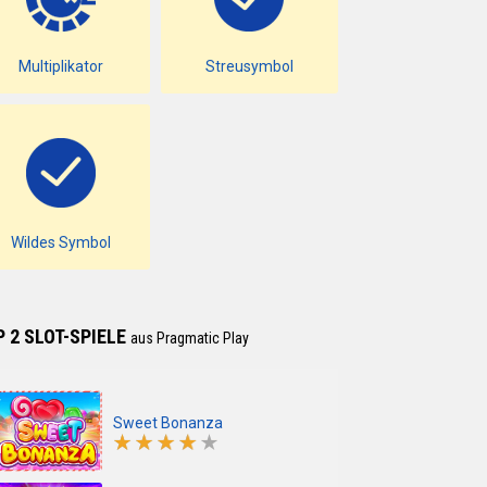
Multiplikator
Streusymbol
Wildes Symbol
P 2 SLOT-SPIELE
aus Pragmatic Play
Sweet Bonanza