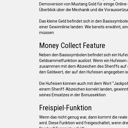
Demoversion von Mustang Gold für einige Online-T
Überblick über die Mechanik und die Voraussetzun
Das kleine Geld befindet sich in den Basissymbol
einer Gewinnlinie landen. Wie bereits erwähnt, s
müssen.
Money Collect Feature
Neben den Basissymbolen befindet sich ein Hufe
Geldsammelfunktion auslöst. Wenn ein Hufeisen 
zusammen mit dem Abzeichen des Sheriffs auf der
den Geldwert, der auf den Hufeisen angegeben is
Die Hufeisen können auch mit dem Wort “Jackpot”
einem Sheriff-Abzeichen korrekt landen, gewinnt
seines Einsatzes in der Bonussektion.
Freispiel-Funktion
Wenn das nicht genug war, dann kommt die reale A
wird. Diese Funktion wird freigeschaltet, wenn d